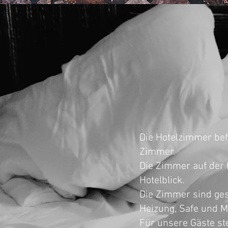
Die Hotelzimmer befi
Zimmer.
Die Zimmer auf der 
Hotelblick.
Die Zimmer sind ges
Heizung, Safe und Mi
Für unsere Gäste st