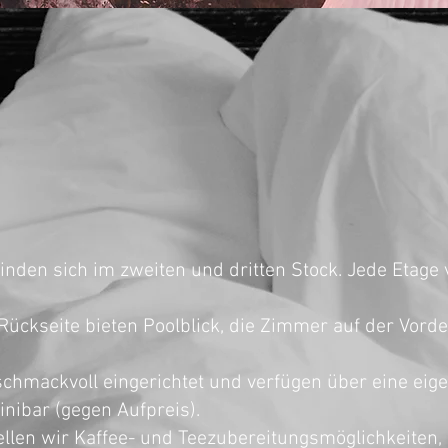
Zimme
nden sich im zweiten und dritten Stock. Jede Etage 
Rückseite bieten Poolblick, die Zimmer auf der Vorde
chmackvoll eingerichtet und verfügen über eine eig
nibar (gegen Aufpreis).
ellen wir Kaffee- und Teezubereitungsmöglichkeiten,