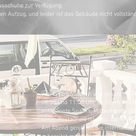
sschuhe zur Verfügung.
nen Aufzug, und leider ist das Gebäude nicht vollständ
SEN & TR
Von einem frischen und gesunden F
08:30 und 11:00 Uhr an Ihrem Tisch 
entspannte Snacks, Mittagessen, Ob
unser Restaurant ist ganz auf Ihr Wo
Am Abend genießen Sie international