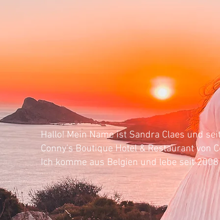
e gastge
Hallo! Mein Name ist Sandra Claes und sei
Conny’s Boutique Hotel & Restaurant von
Ich komme aus Belgien und lebe seit 2008 i