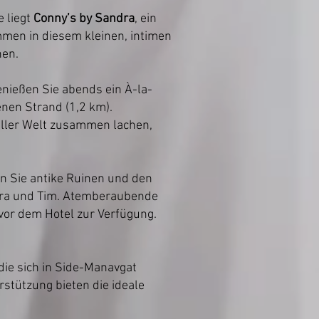
 liegt
Conny’s by Sandra
, ein
men in diesem kleinen, intimen
hen.
nießen Sie abends ein À-la-
nen Strand (1,2 km).
aller Welt zusammen lachen,
n Sie antike Ruinen und den
dra und Tim. Atemberaubende
 vor dem Hotel zur Verfügung.
die sich in Side-Manavgat
stützung bieten die ideale