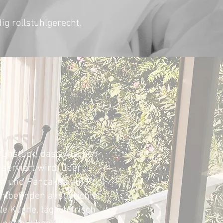
ig rollstuhlgerecht.
INKEN
rühstück, das zwischen
serviert wird, über
st und Pancakes am Pool –
hlbefinden ausgerichtet.
e Küche, täglich frisch