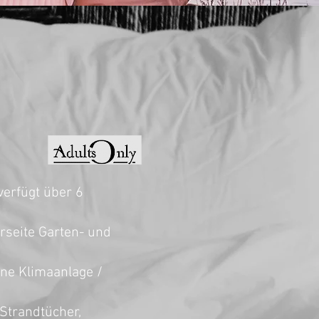
r
verfügt über 6
rseite Garten- und
ene Klimaanlage /
 Strandtücher,