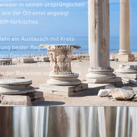
wieder in seinen ursprünglichen
wie der Ort einst angelegt
isch-türkisches
teht ein Austausch mit Kreta
erung beider Regionen konnte
gten Gebiete frei bewegen, was
Einflüssen in Side geführt hat.
 in der Bauweise der Häuser als
wider.
event