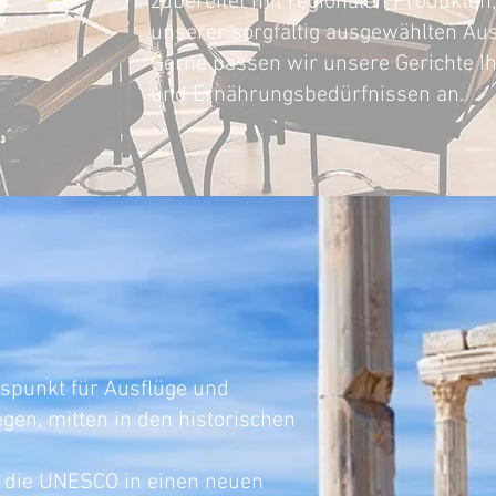
zubereitet mit regionalen Produkten,
unserer sorgfältig ausgewählten Aus
Gerne passen wir unsere Gerichte 
und Ernährungsbedürfnissen an.
side
gspunkt für Ausflüge und
egen, mitten in den historischen
rt die UNESCO in einen neuen