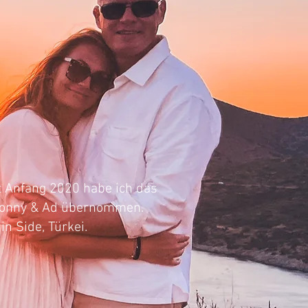
ber
t Anfang 2020 habe ich das
 Conny & Ad übernommen.
n Side, Türkei.