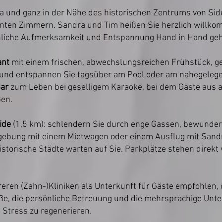
 und ganz in der Nähe des historischen Zentrums von Side
nten Zimmern. Sandra und Tim heißen Sie herzlich willkom
nliche Aufmerksamkeit und Entspannung Hand in Hand ge
ant
mit einem frischen, abwechslungsreichen Frühstück, ge
 und entspannen Sie tagsüber am Pool oder am nahegelege
Bar
zum Leben bei geselligem Karaoke, bei dem Gäste aus 
ßen.
ide
(1,5 km): schlendern Sie durch enge Gassen, bewunder
gebung mit einem Mietwagen oder einem Ausflug mit San
istorische Städte warten auf Sie. Parkplätze stehen direkt
ren (Zahn-)Kliniken als Unterkunft für Gäste empfohlen, 
ße, die persönliche Betreuung und die mehrsprachige Unter
Stress zu regenerieren.