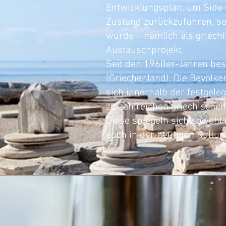
Entwicklungsplan, um Side 
Zustand zurückzuführen, so 
wurde – nämlich als griech
Austauschprojekt.
Seit den 1960er-Jahren bes
(Griechenland). Die Bevölk
sich innerhalb der festgele
zu zahlreichen griechischen 
Diese spiegeln sich sowohl
auch in der heutigen Kultur 